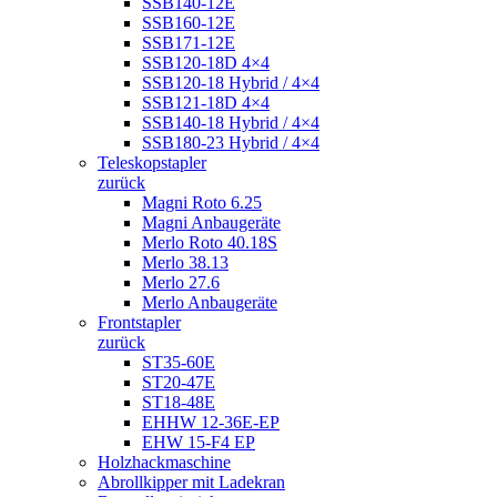
SSB140-12E
SSB160-12E
SSB171-12E
SSB120-18D 4×4
SSB120-18 Hybrid / 4×4
SSB121-18D 4×4
SSB140-18 Hybrid / 4×4
SSB180-23 Hybrid / 4×4
Teleskopstapler
zurück
Magni Roto 6.25
Magni Anbaugeräte
Merlo Roto 40.18S
Merlo 38.13
Merlo 27.6
Merlo Anbaugeräte
Frontstapler
zurück
ST35-60E
ST20-47E
ST18-48E
EHHW 12-36E-EP
EHW 15-F4 EP
Holzhackmaschine
Abrollkipper mit Ladekran