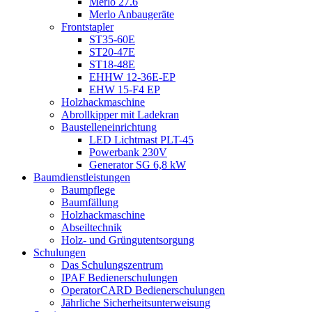
Merlo 27.6
Merlo Anbaugeräte
Frontstapler
ST35-60E
ST20-47E
ST18-48E
EHHW 12-36E-EP
EHW 15-F4 EP
Holzhackmaschine
Abrollkipper mit Ladekran
Baustelleneinrichtung
LED Lichtmast PLT-45
Powerbank 230V
Generator SG 6,8 kW
Baumdienstleistungen
Baumpflege
Baumfällung
Holzhackmaschine
Abseiltechnik
Holz- und Grüngutentsorgung
Schulungen
Das Schulungszentrum
IPAF Bedienerschulungen
OperatorCARD Bedienerschulungen
Jährliche Sicherheitsunterweisung