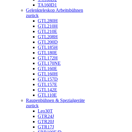
TA160D1
Gelenkteleskop Arbeitsbühnen
zurück
GTL280H
GTL210H
GTL210E
GTL208H
GTL200D
GTL185H
GTL180E
GTL172H
GTL170NE
GTL160E
GTL160H
GTL157D
GTL157E
GTL142E
GTL110E
Raupenbühnen & Spezialgeräte
zurück
Leo30T
GTR24J
GTR20J
GTR17J