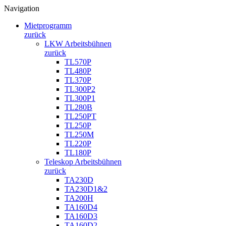
Navigation
Mietprogramm
zurück
LKW Arbeitsbühnen
zurück
TL570P
TL480P
TL370P
TL300P2
TL300P1
TL280B
TL250PT
TL250P
TL250M
TL220P
TL180P
Teleskop Arbeitsbühnen
zurück
TA230D
TA230D1&2
TA200H
TA160D4
TA160D3
TA160D2