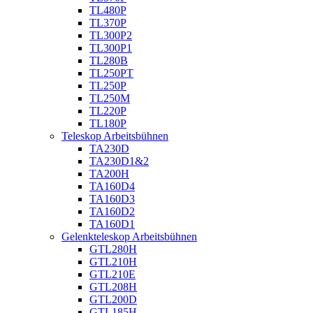
TL480P
TL370P
TL300P2
TL300P1
TL280B
TL250PT
TL250P
TL250M
TL220P
TL180P
Teleskop Arbeitsbühnen
TA230D
TA230D1&2
TA200H
TA160D4
TA160D3
TA160D2
TA160D1
Gelenkteleskop Arbeitsbühnen
GTL280H
GTL210H
GTL210E
GTL208H
GTL200D
GTL185H