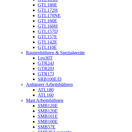
GTL180E
GTL172H
GTL170NE
GTL160E
GTL160H
GTL157D
GTL157E
GTL142E
GTL110E
Raupenbühnen & Spezialgeräte
Leo30T
GTR24J
GTR20J
GTR17J
SRB100E/D
Anhänger Arbeitsbühnen
ATL180
ATL160
Mast Arbeitsbühnen
SMB126E
SMB120E
SMB101E
SMB100E
SMB57E