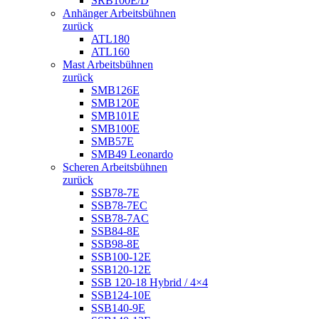
SRB100E/D
Anhänger Arbeitsbühnen
zurück
ATL180
ATL160
Mast Arbeitsbühnen
zurück
SMB126E
SMB120E
SMB101E
SMB100E
SMB57E
SMB49 Leonardo
Scheren Arbeitsbühnen
zurück
SSB78-7E
SSB78-7EC
SSB78-7AC
SSB84-8E
SSB98-8E
SSB100-12E
SSB120-12E
SSB 120-18 Hybrid / 4×4
SSB124-10E
SSB140-9E