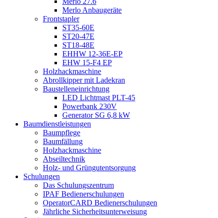
Merlo 27.6
Merlo Anbaugeräte
Frontstapler
ST35-60E
ST20-47E
ST18-48E
EHHW 12-36E-EP
EHW 15-F4 EP
Holzhackmaschine
Abrollkipper mit Ladekran
Baustelleneinrichtung
LED Lichtmast PLT-45
Powerbank 230V
Generator SG 6,8 kW
Baumdienstleistungen
Baumpflege
Baumfällung
Holzhackmaschine
Abseiltechnik
Holz- und Grüngutentsorgung
Schulungen
Das Schulungszentrum
IPAF Bedienerschulungen
OperatorCARD Bedienerschulungen
Jährliche Sicherheitsunterweisung