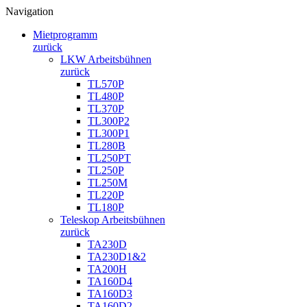
Navigation
Mietprogramm
zurück
LKW Arbeitsbühnen
zurück
TL570P
TL480P
TL370P
TL300P2
TL300P1
TL280B
TL250PT
TL250P
TL250M
TL220P
TL180P
Teleskop Arbeitsbühnen
zurück
TA230D
TA230D1&2
TA200H
TA160D4
TA160D3
TA160D2