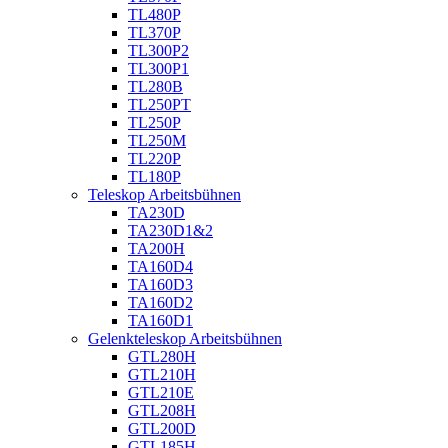
TL480P
TL370P
TL300P2
TL300P1
TL280B
TL250PT
TL250P
TL250M
TL220P
TL180P
Teleskop Arbeitsbühnen
TA230D
TA230D1&2
TA200H
TA160D4
TA160D3
TA160D2
TA160D1
Gelenkteleskop Arbeitsbühnen
GTL280H
GTL210H
GTL210E
GTL208H
GTL200D
GTL185H