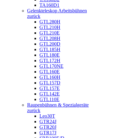
TA160D1
Gelenkteleskop Arbeitsbühnen
zurück
GTL280H
GTL210H
GTL210E
GTL208H
GTL200D
GTL185H
GTL180E
GTL172H
GTL170NE
GTL160E
GTL160H
GTL157D
GTL157E
GTL142E
GTL110E
Raupenbühnen & Spezialgeräte
zurück
Leo30T
GTR24J
GTR20J
GTR17J