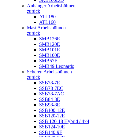
SRB100E/D
Anhänger Arbeitsbühnen
zurück
ATL180
ATL160
Mast Arbeitsbühnen
zurück
SMB126E
SMB120E
SMB101E
SMB100E
SMB57E
SMB49 Leonardo
Scheren Arbeitsbühnen
zurück
SSB78-7E
SSB78-7EC
SSB78-7AC
SSB84-8E
SSB98-8E
SSB100-12E
SSB120-12E
SSB 120-18 Hybrid / 4×4
SSB124-10E
SSB140-9E