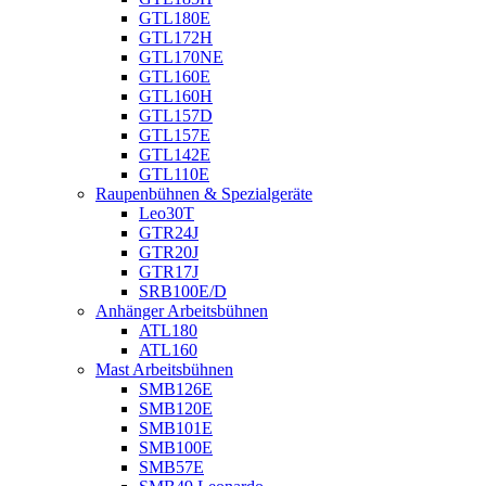
GTL180E
GTL172H
GTL170NE
GTL160E
GTL160H
GTL157D
GTL157E
GTL142E
GTL110E
Raupenbühnen & Spezialgeräte
Leo30T
GTR24J
GTR20J
GTR17J
SRB100E/D
Anhänger Arbeitsbühnen
ATL180
ATL160
Mast Arbeitsbühnen
SMB126E
SMB120E
SMB101E
SMB100E
SMB57E