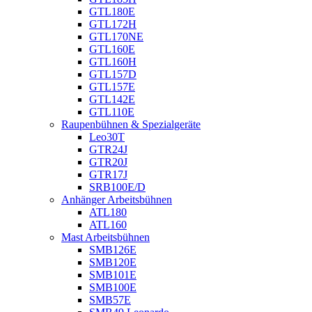
GTL180E
GTL172H
GTL170NE
GTL160E
GTL160H
GTL157D
GTL157E
GTL142E
GTL110E
Raupenbühnen & Spezialgeräte
Leo30T
GTR24J
GTR20J
GTR17J
SRB100E/D
Anhänger Arbeitsbühnen
ATL180
ATL160
Mast Arbeitsbühnen
SMB126E
SMB120E
SMB101E
SMB100E
SMB57E