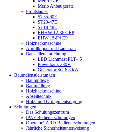
Merlo 27.6
Merlo Anbaugeräte
Frontstapler
ST35-60E
ST20-47E
ST18-48E
EHHW 12-36E-EP
EHW 15-F4 EP
Holzhackmaschine
Abrollkipper mit Ladekran
Baustelleneinrichtung
LED Lichtmast PLT-45
Powerbank 230V
Generator SG 6,8 kW
Baumdienstleistungen
Baumpflege
Baumfällung
Holzhackmaschine
Abseiltechnik
Holz- und Grüngutentsorgung
Schulungen
Das Schulungszentrum
IPAF Bedienerschulungen
OperatorCARD Bedienerschulungen
Jährliche Sicherheitsunterweisung