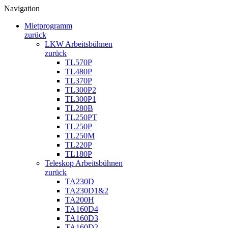
Navigation
Mietprogramm
zurück
LKW Arbeitsbühnen
zurück
TL570P
TL480P
TL370P
TL300P2
TL300P1
TL280B
TL250PT
TL250P
TL250M
TL220P
TL180P
Teleskop Arbeitsbühnen
zurück
TA230D
TA230D1&2
TA200H
TA160D4
TA160D3
TA160D2