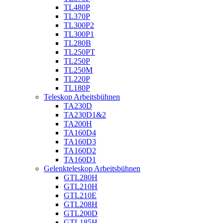
TL480P
TL370P
TL300P2
TL300P1
TL280B
TL250PT
TL250P
TL250M
TL220P
TL180P
Teleskop Arbeitsbühnen
TA230D
TA230D1&2
TA200H
TA160D4
TA160D3
TA160D2
TA160D1
Gelenkteleskop Arbeitsbühnen
GTL280H
GTL210H
GTL210E
GTL208H
GTL200D
GTL185H