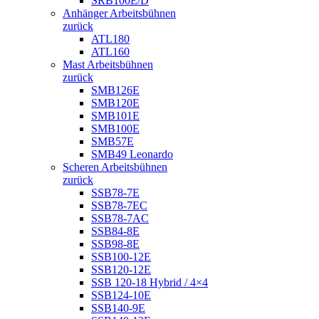
SRB100E/D
Anhänger Arbeitsbühnen
zurück
ATL180
ATL160
Mast Arbeitsbühnen
zurück
SMB126E
SMB120E
SMB101E
SMB100E
SMB57E
SMB49 Leonardo
Scheren Arbeitsbühnen
zurück
SSB78-7E
SSB78-7EC
SSB78-7AC
SSB84-8E
SSB98-8E
SSB100-12E
SSB120-12E
SSB 120-18 Hybrid / 4×4
SSB124-10E
SSB140-9E