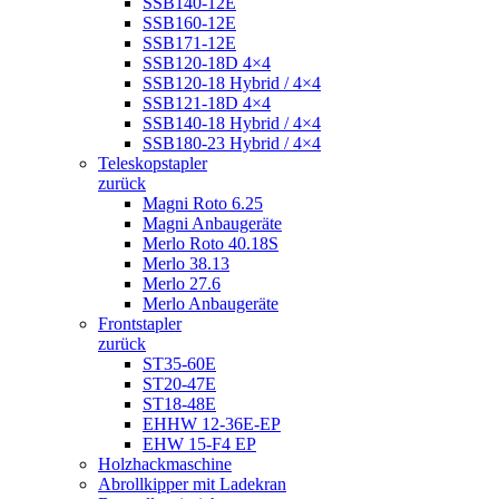
SSB140-12E
SSB160-12E
SSB171-12E
SSB120-18D 4×4
SSB120-18 Hybrid / 4×4
SSB121-18D 4×4
SSB140-18 Hybrid / 4×4
SSB180-23 Hybrid / 4×4
Teleskopstapler
zurück
Magni Roto 6.25
Magni Anbaugeräte
Merlo Roto 40.18S
Merlo 38.13
Merlo 27.6
Merlo Anbaugeräte
Frontstapler
zurück
ST35-60E
ST20-47E
ST18-48E
EHHW 12-36E-EP
EHW 15-F4 EP
Holzhackmaschine
Abrollkipper mit Ladekran