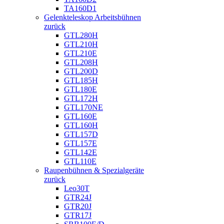
TA160D1
Gelenkteleskop Arbeitsbühnen
zurück
GTL280H
GTL210H
GTL210E
GTL208H
GTL200D
GTL185H
GTL180E
GTL172H
GTL170NE
GTL160E
GTL160H
GTL157D
GTL157E
GTL142E
GTL110E
Raupenbühnen & Spezialgeräte
zurück
Leo30T
GTR24J
GTR20J
GTR17J