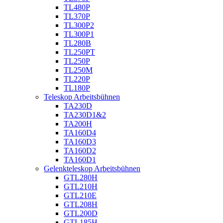
TL480P
TL370P
TL300P2
TL300P1
TL280B
TL250PT
TL250P
TL250M
TL220P
TL180P
Teleskop Arbeitsbühnen
TA230D
TA230D1&2
TA200H
TA160D4
TA160D3
TA160D2
TA160D1
Gelenkteleskop Arbeitsbühnen
GTL280H
GTL210H
GTL210E
GTL208H
GTL200D
GTL185H