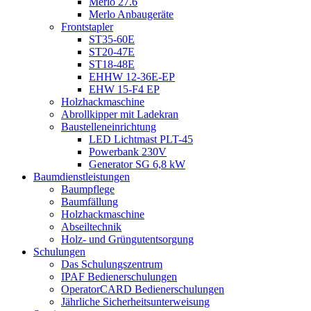
Merlo 27.6
Merlo Anbaugeräte
Frontstapler
ST35-60E
ST20-47E
ST18-48E
EHHW 12-36E-EP
EHW 15-F4 EP
Holzhackmaschine
Abrollkipper mit Ladekran
Baustelleneinrichtung
LED Lichtmast PLT-45
Powerbank 230V
Generator SG 6,8 kW
Baumdienstleistungen
Baumpflege
Baumfällung
Holzhackmaschine
Abseiltechnik
Holz- und Grüngutentsorgung
Schulungen
Das Schulungszentrum
IPAF Bedienerschulungen
OperatorCARD Bedienerschulungen
Jährliche Sicherheitsunterweisung