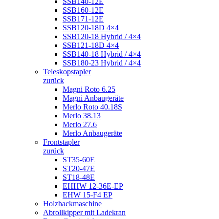
SSB140-12E
SSB160-12E
SSB171-12E
SSB120-18D 4×4
SSB120-18 Hybrid / 4×4
SSB121-18D 4×4
SSB140-18 Hybrid / 4×4
SSB180-23 Hybrid / 4×4
Teleskopstapler
zurück
Magni Roto 6.25
Magni Anbaugeräte
Merlo Roto 40.18S
Merlo 38.13
Merlo 27.6
Merlo Anbaugeräte
Frontstapler
zurück
ST35-60E
ST20-47E
ST18-48E
EHHW 12-36E-EP
EHW 15-F4 EP
Holzhackmaschine
Abrollkipper mit Ladekran