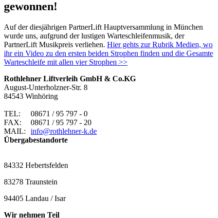
gewonnen!
Auf der diesjährigen PartnerLift Hauptversammlung in München
wurde uns, aufgrund der lustigen Warteschleifenmusik, der
PartnerLift Musikpreis verliehen.
Hier gehts zur Rubrik Medien, wo
ihr ein Video zu den ersten beiden Strophen finden und die Gesamte
Warteschleife mit allen vier Strophen >>
Rothlehner Liftverleih GmbH & Co.KG
August-Unterholzner-Str. 8
84543 Winhöring
TEL:
08671 / 95 797 - 0
FAX:
08671 / 95 797 - 20
MAIL:
info@rothlehner-k.de
Übergabestandorte
84332 Hebertsfelden
83278 Traunstein
94405 Landau / Isar
Wir nehmen Teil