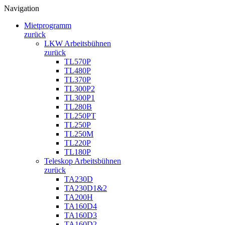
Navigation
Mietprogramm
zurück
LKW Arbeitsbühnen
zurück
TL570P
TL480P
TL370P
TL300P2
TL300P1
TL280B
TL250PT
TL250P
TL250M
TL220P
TL180P
Teleskop Arbeitsbühnen
zurück
TA230D
TA230D1&2
TA200H
TA160D4
TA160D3
TA160D2