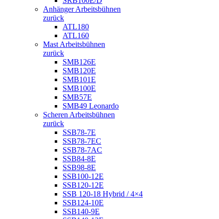
SRB100E/D
Anhänger Arbeitsbühnen
zurück
ATL180
ATL160
Mast Arbeitsbühnen
zurück
SMB126E
SMB120E
SMB101E
SMB100E
SMB57E
SMB49 Leonardo
Scheren Arbeitsbühnen
zurück
SSB78-7E
SSB78-7EC
SSB78-7AC
SSB84-8E
SSB98-8E
SSB100-12E
SSB120-12E
SSB 120-18 Hybrid / 4×4
SSB124-10E
SSB140-9E