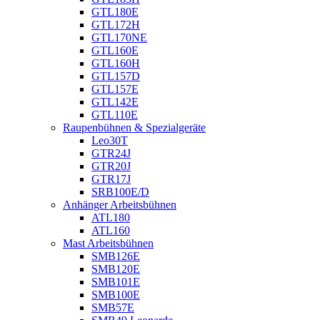
GTL180E
GTL172H
GTL170NE
GTL160E
GTL160H
GTL157D
GTL157E
GTL142E
GTL110E
Raupenbühnen & Spezialgeräte
Leo30T
GTR24J
GTR20J
GTR17J
SRB100E/D
Anhänger Arbeitsbühnen
ATL180
ATL160
Mast Arbeitsbühnen
SMB126E
SMB120E
SMB101E
SMB100E
SMB57E