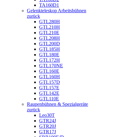
TA160D1
Gelenkteleskop Arbeitsbühnen
zurück
GTL280H
GTL210H
GTL210E
GTL208H
GTL200D
GTL185H
GTL180E
GTL172H
GTL170NE
GTL160E
GTL160H
GTL157D
GTL157E
GTL142E
GTL110E
Raupenbühnen & Spezialgeräte
zurück
Leo30T
GTR24J
GTR20J
GTR17J