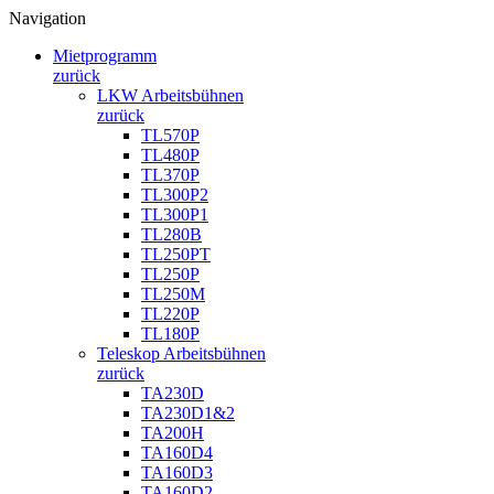
Navigation
Mietprogramm
zurück
LKW Arbeitsbühnen
zurück
TL570P
TL480P
TL370P
TL300P2
TL300P1
TL280B
TL250PT
TL250P
TL250M
TL220P
TL180P
Teleskop Arbeitsbühnen
zurück
TA230D
TA230D1&2
TA200H
TA160D4
TA160D3
TA160D2