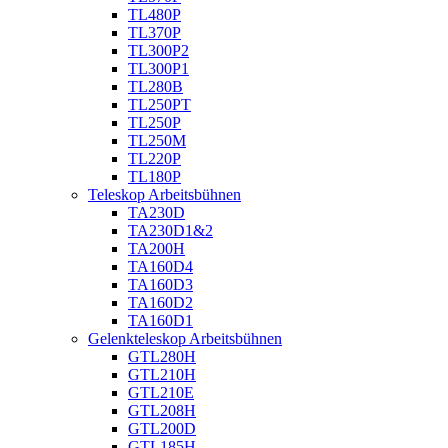
TL480P
TL370P
TL300P2
TL300P1
TL280B
TL250PT
TL250P
TL250M
TL220P
TL180P
Teleskop Arbeitsbühnen
TA230D
TA230D1&2
TA200H
TA160D4
TA160D3
TA160D2
TA160D1
Gelenkteleskop Arbeitsbühnen
GTL280H
GTL210H
GTL210E
GTL208H
GTL200D
GTL185H