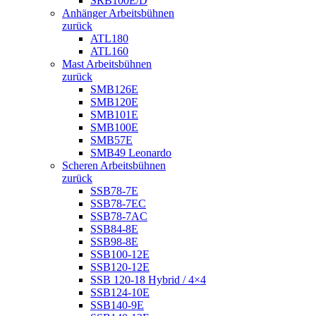
SRB100E/D
Anhänger Arbeitsbühnen
zurück
ATL180
ATL160
Mast Arbeitsbühnen
zurück
SMB126E
SMB120E
SMB101E
SMB100E
SMB57E
SMB49 Leonardo
Scheren Arbeitsbühnen
zurück
SSB78-7E
SSB78-7EC
SSB78-7AC
SSB84-8E
SSB98-8E
SSB100-12E
SSB120-12E
SSB 120-18 Hybrid / 4×4
SSB124-10E
SSB140-9E