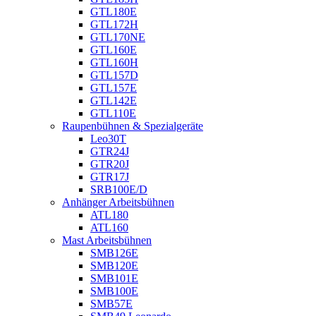
GTL180E
GTL172H
GTL170NE
GTL160E
GTL160H
GTL157D
GTL157E
GTL142E
GTL110E
Raupenbühnen & Spezialgeräte
Leo30T
GTR24J
GTR20J
GTR17J
SRB100E/D
Anhänger Arbeitsbühnen
ATL180
ATL160
Mast Arbeitsbühnen
SMB126E
SMB120E
SMB101E
SMB100E
SMB57E