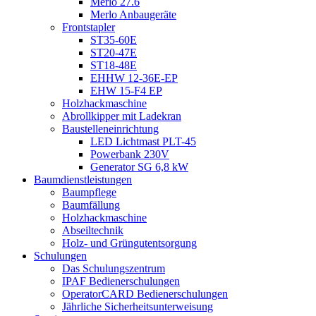
Merlo 27.6
Merlo Anbaugeräte
Frontstapler
ST35-60E
ST20-47E
ST18-48E
EHHW 12-36E-EP
EHW 15-F4 EP
Holzhackmaschine
Abrollkipper mit Ladekran
Baustelleneinrichtung
LED Lichtmast PLT-45
Powerbank 230V
Generator SG 6,8 kW
Baumdienstleistungen
Baumpflege
Baumfällung
Holzhackmaschine
Abseiltechnik
Holz- und Grüngutentsorgung
Schulungen
Das Schulungszentrum
IPAF Bedienerschulungen
OperatorCARD Bedienerschulungen
Jährliche Sicherheitsunterweisung