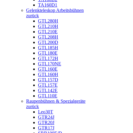
TA160D1
Gelenkteleskop Arbeitsbühnen
zurück
GTL280H
GTL210H
GTL210E
GTL208H
GTL200D
GTL185H
GTL180E
GTL172H
GTL170NE
GTL160E
GTL160H
GTL157D
GTL157E
GTL142E
GTL110E
Raupenbühnen & Spezialgeräte
zurück
Leo30T
GTR24J
GTR20J
GTR17J