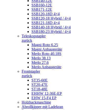
SSB140-12E
SSB160-12E
SSB171-12E
SSB120-18D 4×4
SSB120-18 Hybrid / 4×4
SSB121-18D 4×4
SSB140-18 Hybrid / 4×4
SSB180-23 Hybrid / 4×4
Teleskopstapler
zurück
Magni Roto 6.25
Magni Anbaugeräte
Merlo Roto 40.18S
Merlo 38.13
Merlo 27.6
Merlo Anbaugeräte
Frontstapler
zurück
ST35-60E
ST20-47E
ST18-48E
EHHW 12-36E-EP
EHW 15-F4 EP
Holzhackmaschine
Abrollkipper mit Ladekran