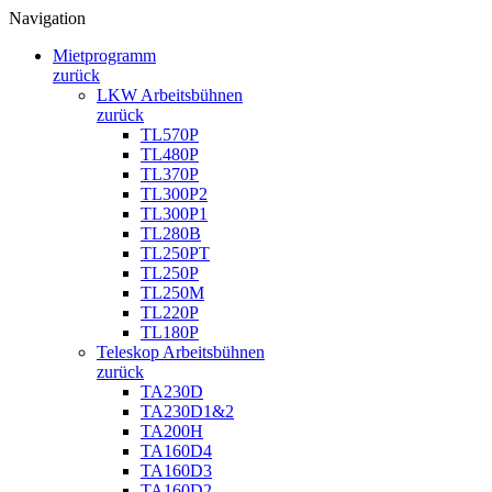
Navigation
Mietprogramm
zurück
LKW Arbeitsbühnen
zurück
TL570P
TL480P
TL370P
TL300P2
TL300P1
TL280B
TL250PT
TL250P
TL250M
TL220P
TL180P
Teleskop Arbeitsbühnen
zurück
TA230D
TA230D1&2
TA200H
TA160D4
TA160D3
TA160D2