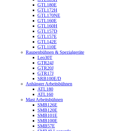
GTL180E
GTL172H
GTL170NE
GTL160E
GTL160H
GTL157D
GTL157E
GTL142E
GTL110E
Raupenbühnen & Spezialgeräte
Leo30T
GTR24J
GTR20J
GTR17J
SRB100E/D
Anhänger Arbeitsbühnen
ATL180
ATL160
Mast Arbeitsbühnen
SMB126E
SMB120E
SMB101E
SMB100E
SMB57E