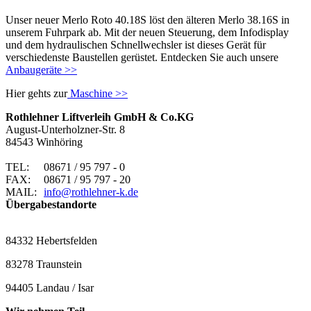
Unser neuer Merlo Roto 40.18S löst den älteren Merlo 38.16S in
unserem Fuhrpark ab. Mit der neuen Steuerung, dem Infodisplay
und dem hydraulischen Schnellwechsler ist dieses Gerät für
verschiedenste Baustellen gerüstet. Entdecken Sie auch unsere
Anbaugeräte >>
Hier gehts zur
Maschine >>
Rothlehner Liftverleih GmbH & Co.KG
August-Unterholzner-Str. 8
84543 Winhöring
TEL:
08671 / 95 797 - 0
FAX:
08671 / 95 797 - 20
MAIL:
info@rothlehner-k.de
Übergabestandorte
84332 Hebertsfelden
83278 Traunstein
94405 Landau / Isar