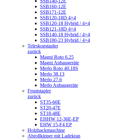
SSB140-12E
SSB160-12E
SSB171-12E
SSB120-18D 4×4
SSB120-18 Hybrid / 4×4
SSB121-18D 4×4
SSB140-18 Hybrid / 4×4
SSB180-23 Hybrid / 4×4
Teleskopstapler
zurück
Magni Roto 6.25
Magni Anbaugeräte
Merlo Roto 40.18S
Merlo 38.13
Merlo 27.6
Merlo Anbaugeräte
Frontstapler
zurück
ST35-60E
ST20-47E
ST18-48E
EHHW 12-36E-EP
EHW 15-F4 EP
Holzhackmaschine
Abrollkipper mit Ladekran