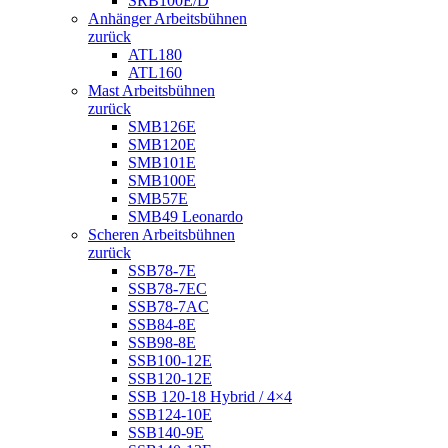
SRB100E/D
Anhänger Arbeitsbühnen
zurück
ATL180
ATL160
Mast Arbeitsbühnen
zurück
SMB126E
SMB120E
SMB101E
SMB100E
SMB57E
SMB49 Leonardo
Scheren Arbeitsbühnen
zurück
SSB78-7E
SSB78-7EC
SSB78-7AC
SSB84-8E
SSB98-8E
SSB100-12E
SSB120-12E
SSB 120-18 Hybrid / 4×4
SSB124-10E
SSB140-9E