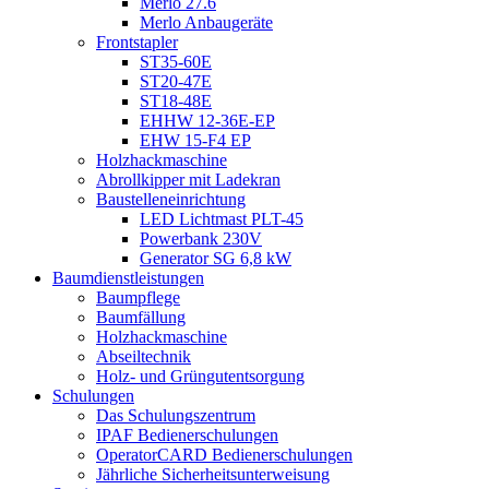
Merlo 27.6
Merlo Anbaugeräte
Frontstapler
ST35-60E
ST20-47E
ST18-48E
EHHW 12-36E-EP
EHW 15-F4 EP
Holzhackmaschine
Abrollkipper mit Ladekran
Baustelleneinrichtung
LED Lichtmast PLT-45
Powerbank 230V
Generator SG 6,8 kW
Baumdienstleistungen
Baumpflege
Baumfällung
Holzhackmaschine
Abseiltechnik
Holz- und Grüngutentsorgung
Schulungen
Das Schulungszentrum
IPAF Bedienerschulungen
OperatorCARD Bedienerschulungen
Jährliche Sicherheitsunterweisung