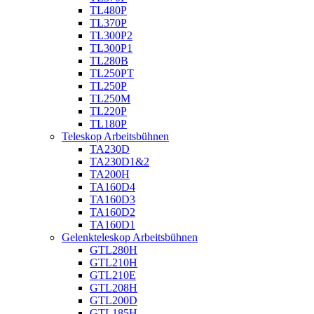
TL480P
TL370P
TL300P2
TL300P1
TL280B
TL250PT
TL250P
TL250M
TL220P
TL180P
Teleskop Arbeitsbühnen
TA230D
TA230D1&2
TA200H
TA160D4
TA160D3
TA160D2
TA160D1
Gelenkteleskop Arbeitsbühnen
GTL280H
GTL210H
GTL210E
GTL208H
GTL200D
GTL185H