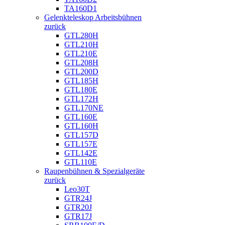
TA160D1
Gelenkteleskop Arbeitsbühnen
zurück
GTL280H
GTL210H
GTL210E
GTL208H
GTL200D
GTL185H
GTL180E
GTL172H
GTL170NE
GTL160E
GTL160H
GTL157D
GTL157E
GTL142E
GTL110E
Raupenbühnen & Spezialgeräte
zurück
Leo30T
GTR24J
GTR20J
GTR17J